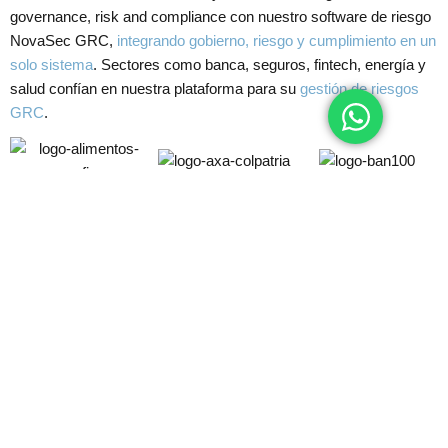
governance, risk and compliance con nuestro software de riesgo
NovaSec GRC,
integrando gobierno, riesgo y cumplimiento en un
solo sistema
. Sectores como banca, seguros, fintech, energía y
salud confían en nuestra plataforma para su
gestión de riesgos
GRC
.
EXCELENTE
A base de
42
reseñas
Sergio V
C
Alimentos y
L
bebidas