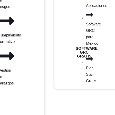
en
Aplicaciones
iesgos
Software
GRC
umplimiento
para
ormativo
México
SOFTWARE
GRC
GRATIS
Plan
estión
Star
de
Gratis
allazgos