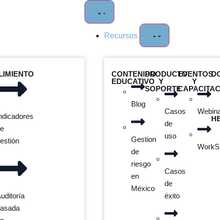
Recursos
LIMIENTO
CONTENIDO
PRODUCTO
EVENTOS
D
EDUCATIVO
Y
Y
SOPORTE
CAPACITAC
Blog
Casos
Webin
ndicadores
H
de
de
uso
Gestion
estión
WorkS
de
riesgo
Casos
en
de
México
éxito
uditoría
basada