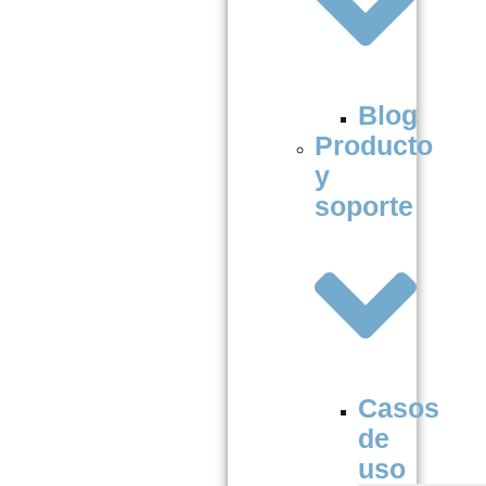
Blog
Producto
y
soporte
Casos
de
uso