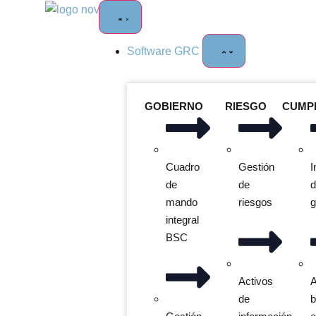
Software GRC
GOBIERNO
RIESGO
CUMP
Cuadro
Gestión
I
de
de
mando
riesgos
g
integral
BSC
Activos
A
de