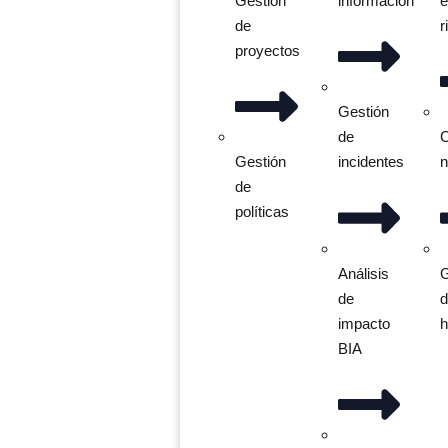
Gestión
información
de
r
proyectos
Gestión
de
C
Gestión
incidentes
n
de
políticas
Análisis
G
de
impacto
h
BIA