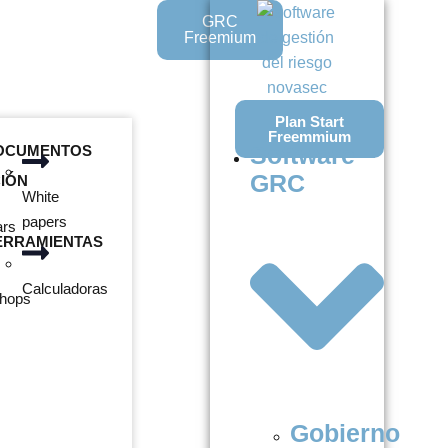
GRC
Freemium
Plan Start
Freemmium
Software
OCUMENTOS
GRC
IÓN
White
papers
ars
ERRAMIENTAS
Calculadoras
hops
Gobierno