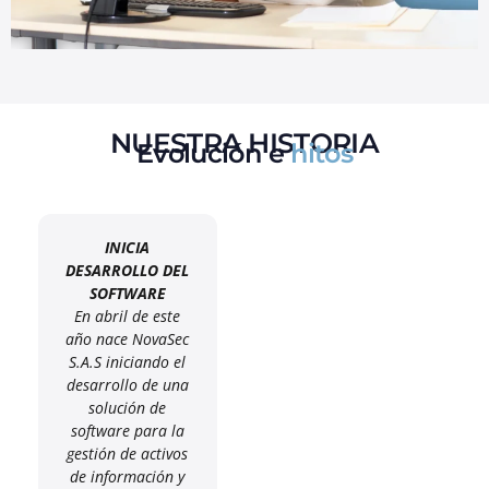
NUESTRA HISTORIA
Evolución e
hitos
INICIA
DESARROLLO DEL
SOFTWARE
En abril de este
año nace NovaSec
S.A.S iniciando el
desarrollo de una
solución de
software para la
gestión de activos
de información y