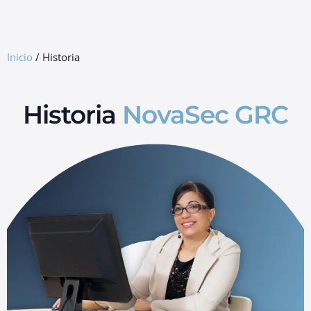
GRC Freemium
Inicio
/
Historia
Historia
NovaSec GRC