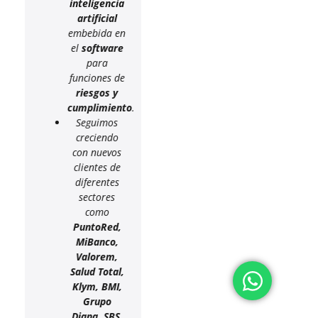
inteligencia
artificial
embebida en
el
software
para
funciones de
riesgos y
cumplimiento
.
Seguimos
creciendo
con nuevos
clientes de
diferentes
sectores
como
PuntoRed,
MiBanco,
Valorem,
Salud Total,
Klym, BMI,
Grupo
Diana, SBS,