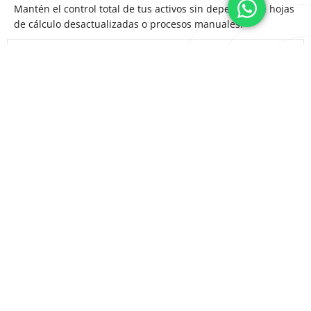
Mantén el control total de tus activos sin depender de hojas
de cálculo desactualizadas o procesos manuales.
Cumplimiento normativo simplificado
Reducción de tiempos operativos
Toma de decisiones informada
Trazabilidad y control total
Integraciones que potencian tu
gestión integral GRC
El módulo de Activos de Información se conecta con el
ecosistema NovaSec GRC para una gestión unificada: