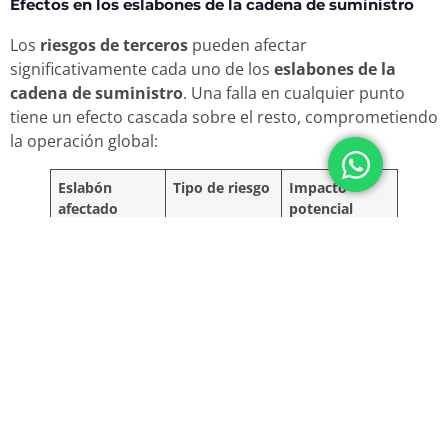
Efectos en los eslabones de la cadena de suministro
Los
riesgos de terceros
pueden afectar
significativamente cada uno de los
eslabones de la
cadena de suministro
. Una falla en cualquier punto
tiene un efecto cascada sobre el resto, comprometiendo
la operación global:
Eslabón
Tipo de riesgo
Impacto
afectado
potencial
Abastecimient
Incumplimient
Paralización
o
o del
de la
proveedor de
producción
materias
primas
Producción
Calidad
Devoluciones,
deficiente de
retrabajos y
insumos
pérdidas
externos
económicas