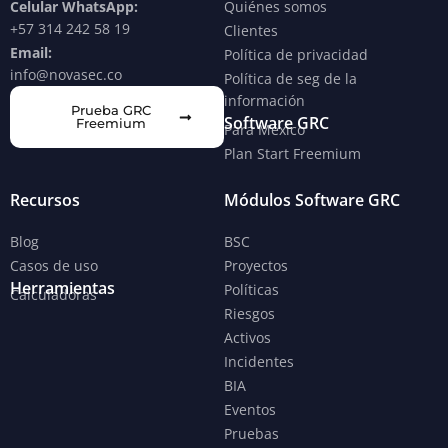
Celular WhatsApp:
Quiénes somos
+57 314 242 58 19
Clientes
Email:
Política de privacidad
info@novasec.co
Política de seg de la
información
Prueba GRC
Software GRC
Freemium
Para México
Plan Start Freemium
Recursos
Módulos Software GRC
Blog
BSC
Casos de uso
Proyectos
Herramientas
Políticas
Calculadoras
Riesgos
Activos
Incidentes
BIA
Eventos
Pruebas