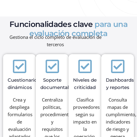
Funcionalidades clave
para una
evaluación completa
Gestiona el ciclo completo de evaluación de
terceros
Cuestionarios
Soporte
Niveles de
Dashboards
dinámicos
documental
criticidad
y reportes
Crea y
Centraliza
Clasifica
Consulta
despliega
políticas,
proveedores
mapas de
formularios
procedimientos
según su
cumplimiento,
de
y
impacto en
indicadores
evaluación
requisitos
la
de riesgo y
adaptados
que los
operación.
genera