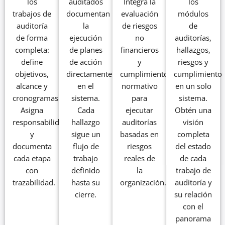
los
auditados
Integra la
los
trabajos de
documentan
evaluación
módulos
auditoría
la
de riesgos
de
de forma
ejecución
no
auditorías,
completa:
de planes
financieros
hallazgos,
define
de acción
y
riesgos y
objetivos,
directamente
cumplimiento
cumplimiento
alcance y
en el
normativo
en un solo
cronogramas.
sistema.
para
sistema.
Asigna
Cada
ejecutar
Obtén una
responsabilidades
hallazgo
auditorías
visión
y
sigue un
basadas en
completa
documenta
flujo de
riesgos
del estado
cada etapa
trabajo
reales de
de cada
con
definido
la
trabajo de
trazabilidad.
hasta su
organización.
auditoría y
cierre.
su relación
con el
panorama