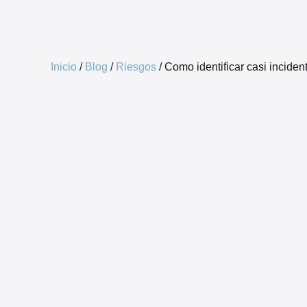
Software GRC
Emp
Inicio
/
Blog
/
Riesgos
/
Como identificar casi inciden