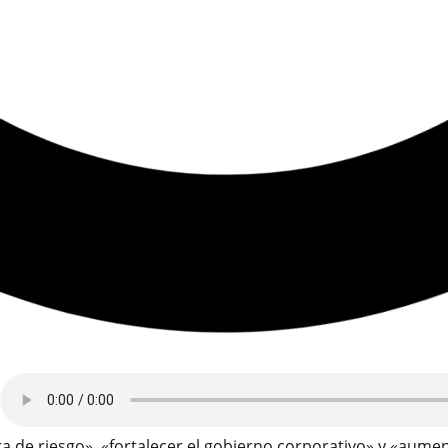
ra de riesgo», «fortalecer el gobierno corporativo» y «aume