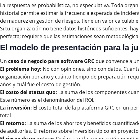
La respuesta es probabilística, no especulativa. Toda organi
historial permite estimar la frecuencia esperada de incide
de madurez en gestión de riesgos, tiene un valor calculable
Si tu organización no tiene datos históricos suficientes, h
perfecta; requiere que las estimaciones sean metodológicam
El modelo de presentación para la ju
Un
caso de negocio para software GRC
que convence a una
El problema hoy:
No con opiniones, sino con datos. Cuánta
organización por año y cuánto tiempo de preparación requi
años y cuál fue el costo de gestión.
El costo del status quo:
La suma de los componentes cuanti
Este número es el denominador del ROI.
La inversión:
El costo total de la plataforma GRC en un per
total.
El retorno:
La suma de los ahorros y beneficios cuantificad
de auditorías. El retorno sobre inversión típico en proyec
El riesgo de no actuar:
Qué pasa si la organización mantien