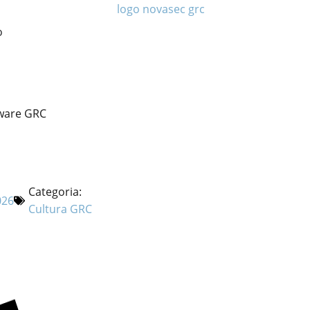
o
tware GRC
Categoria:
026
Cultura GRC