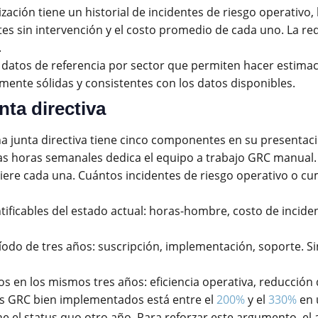
zación tiene un historial de incidentes de riesgo operativo,
ntes sin intervención y el costo promedio de cada uno. La r
.
ay datos de referencia por sector que permiten hacer estimac
ente sólidas y consistentes con los datos disponibles.
nta directiva
 junta directiva tiene cinco componentes en su presentaci
s horas semanales dedica el equipo a trabajo GRC manual. C
ere cada una. Cuántos incidentes de riesgo operativo o cum
ficables del estado actual: horas-hombre, costo de inciden
íodo de tres años: suscripción, implementación, soporte. Si
os en los mismos tres años: eficiencia operativa, reducción
tos GRC bien implementados está entre el
200%
y el
330%
en 
e el status quo otro año. Para reforzar este argumento, el a