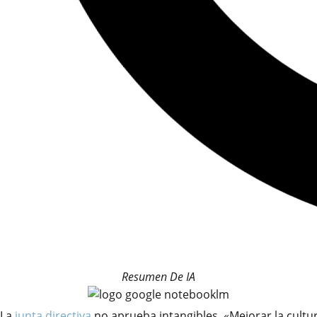
Resumen De IA
La
junta directiva
no aprueba intangibles. «Mejorar la cultu