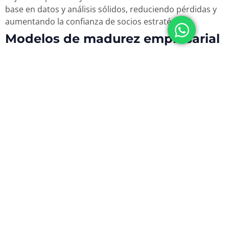
base en datos y análisis sólidos, reduciendo pérdidas y
aumentando la confianza de socios estratégicos.
Modelos de madurez empresarial
Modelos más utilizados en la industria
Diversos modelos guían la medición de madurez, entre
ellos destacan:
Modelo de Harold Kerzner: enfocado en la gestión
de proyectos con cinco niveles claros.
Modelo CMMI (Capability Maturity Model
Integration): orientado a procesos y mejora
continua.
Modelo de arquitectura empresarial TOGAF:
integra tecnología con estrategias de negocio.
Cada modelo aporta un marco distinto para evaluar
procesos, personas y tecnología, pero todos coinciden
en la necesidad de avanzar sistemáticamente hacia la
excelencia.