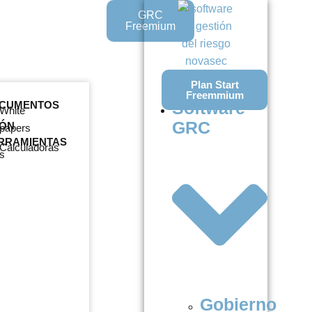
GRC
Freemium
Plan Start
Freemmium
Software
CUMENTOS
White
GRC
IÓN
papers
RRAMIENTAS
Calculadoras
s
Gobierno