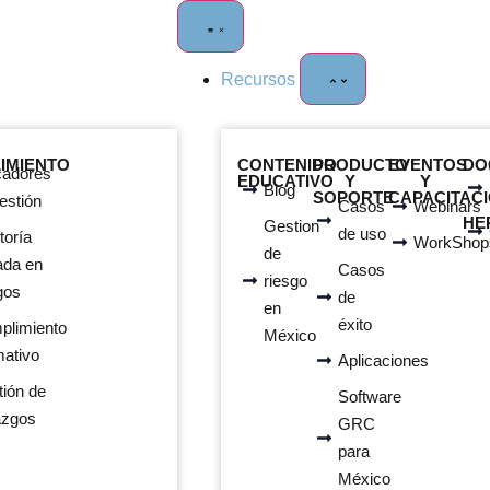
Recursos
IMIENTO
CONTENIDO
PRODUCTO
EVENTOS
DO
cadores
EDUCATIVO
Y
Y
Blog
SOPORTE
CAPACITAC
estión
Casos
Webinars
HE
Gestion
de uso
toría
WorkShop
de
ada en
Casos
riesgo
gos
de
en
éxito
plimiento
México
mativo
Aplicaciones
ión de
Software
azgos
GRC
para
México