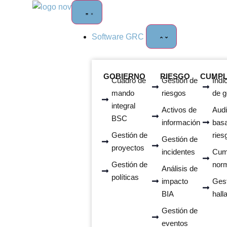
Software GRC
GOBIERNO
RIESGO
CUMPL
Cuadro de
Gestión de
Indi
mando
riesgos
de g
integral
Activos de
Audi
BSC
información
bas
Gestión de
ries
Gestión de
proyectos
incidentes
Cum
Gestión de
nor
Análisis de
políticas
impacto
Gest
BIA
hall
Gestión de
eventos