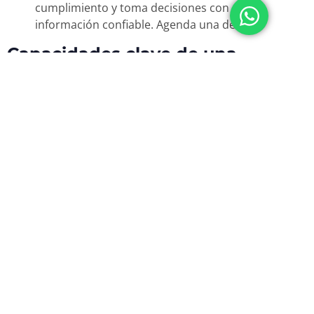
Capacidades clave de una
Mentalidad GRC efectiva
Visualizar un perfil de riesgo integrado
La
gestión de riesgos
ya no puede basarse únicamente
en evaluaciones tradicionales aisladas. Es necesario
integrar motivaciones, gestión, procesos y el ciclo de
vida de la organización en la visualización e
implementación del riesgo.
Comprender el impacto transversal del riesgo
Un mismo riesgo puede afectar múltiples procesos, y un
solo proceso puede concentrar varios riesgos. Superar
la segmentación excesiva permite analizar los riesgos en
su forma real: interconectada.