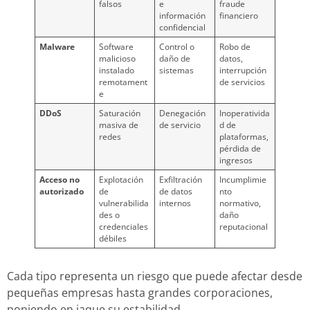
falsos
e
fraude
información
financiero
confidencial
Malware
Software
Control o
Robo de
malicioso
daño de
datos,
instalado
sistemas
interrupción
remotament
de servicios
e
DDoS
Saturación
Denegación
Inoperativida
masiva de
de servicio
d de
redes
plataformas,
pérdida de
ingresos
Acceso no
Explotación
Exfiltración
Incumplimie
autorizado
de
de datos
nto
vulnerabilida
internos
normativo,
des o
daño
credenciales
reputacional
débiles
Cada tipo representa un riesgo que puede afectar desde
pequeñas empresas hasta grandes corporaciones,
poniendo en jaque su estabilidad.