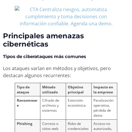
Principales amenazas
cibernéticas
Tipos de ciberataques más comunes
Los ataques varían en métodos y objetivos, pero
destacan algunos recurrentes:
Tipo de
Método
Objetivo
Impacto en
ataque
utilizado
principal
la empresa
Ransomwar
Cifrado de
Extorsión
Paralización
e
archivos y
económica
operativa,
sistemas
pérdida de
datos
Phishing
Correos o
Robo de
Acceso no
sitios web
credenciales
autorizado,