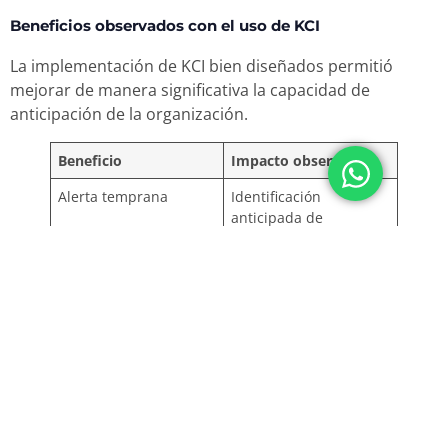
Beneficios observados con el uso de KCI
La implementación de KCI bien diseñados permitió
mejorar de manera significativa la capacidad de
anticipación de la organización.
Beneficio
Impacto observado
Alerta temprana
Identificación
anticipada de
debilidades en los
controles
Mitigación proactiva
Corrección oportuna
antes de la
materialización del
riesgo
Mejor asignación de
Enfoque de esfuerzos
recursos
en los riesgos más
críticos