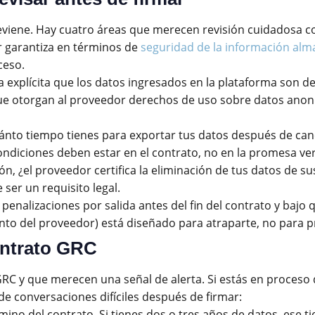
reviene. Hay cuatro áreas que merecen revisión cuidadosa c
r garantiza en términos de
seguridad de la información al
ceso.
 explícita que los datos ingresados en la plataforma son de
que otorgan al proveedor derechos de uso sobre datos ano
nto tiempo tienes para exportar tus datos después de canc
ondiciones deben estar en el contrato, no en la promesa ver
, ¿el proveedor certifica la eliminación de tus datos de su
ser un requisito legal.
 penalizaciones por salida antes del fin del contrato y bajo
nto del proveedor) está diseñado para atraparte, no para p
ontrato GRC
 y que merecen una señal de alerta. Si estás en proceso de
e conversaciones difíciles después de firmar:
rmino del contrato. Si tienes dos o tres años de datos, ese t