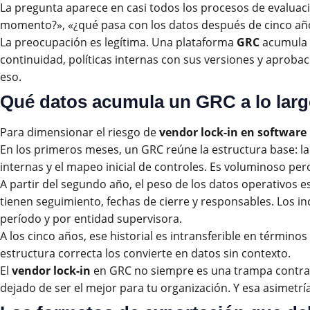
La pregunta aparece en casi todos los procesos de evaluació
momento?», «¿qué pasa con los datos después de cinco años?
La preocupación es legítima. Una plataforma
GRC
acumula a
continuidad, políticas internas con sus versiones y aprob
eso.
Qué datos acumula un GRC a lo larg
Para dimensionar el riesgo de
vendor lock-in en software
En los primeros meses, un GRC reúne la estructura base: la 
internas y el mapeo inicial de controles. Es voluminoso per
A partir del segundo año, el peso de los datos operativos e
tienen seguimiento, fechas de cierre y responsables. Los
período y por entidad supervisora.
A los cinco años, ese historial es intransferible en término
estructura correcta los convierte en datos sin contexto.
El
vendor lock-in
en GRC no siempre es una trampa contract
dejado de ser el mejor para tu organización. Y esa asimetr