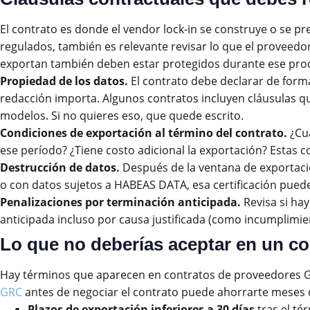
El contrato es donde el vendor lock-in se construye o se p
regulados, también es relevante revisar lo que el proveedo
exportan también deben estar protegidos durante ese pro
Propiedad de los datos.
El contrato debe declarar de forma
redacción importa. Algunos contratos incluyen cláusulas 
modelos. Si no quieres eso, que quede escrito.
Condiciones de exportación al término del contrato.
¿Cuá
ese período? ¿Tiene costo adicional la exportación? Estas c
Destrucción de datos.
Después de la ventana de exportación
o con datos sujetos a HABEAS DATA, esa certificación puede 
Penalizaciones por terminación anticipada.
Revisa si hay
anticipada incluso por causa justificada (como incumplimie
Lo que no deberías aceptar en un c
Hay términos que aparecen en contratos de proveedores GRC
GRC
antes de negociar el contrato puede ahorrarte meses d
Plazos de exportación inferiores a 30 días
tras el té